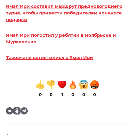
Ямал Ири составил маршрут предновогоднего
турне, чтобы привести победителям конкурса
подарки
Ямал Ири погостил у ребятни в Ноябрьске и
Муравленко
Тазовчане встретились с Ямал Ири
0
0
1
0
0
0