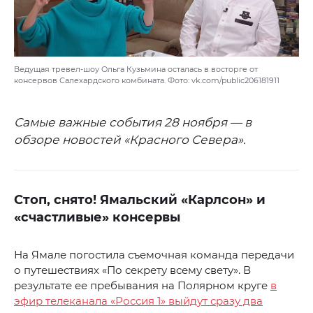
Ведущая тревел-шоу Ольга Кузьмина осталась в восторге от
консервов Салехардского комбината. Фото: vk.com/public206181911
Самые важные события 28 ноября — в
обзоре новостей «Красного Севера».
Стоп, снято! Ямальский «Карлсон» и
«счастливые» консервы
На Ямале погостила съемочная команда передачи
о путешествиях «По секрету всему свету». В
результате ее пребывания на Полярном круге
в
эфир телеканала «Россия 1» выйдут сразу два