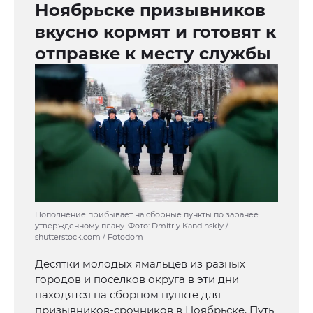
Ноябрьске призывников
вкусно кормят и готовят к
отправке к месту службы
Пополнение прибывает на сборные пункты по заранее
утвержденному плану. Фото: Dmitriy Kandinskiy /
shutterstock.com / Fotodom
Десятки молодых ямальцев из разных
городов и поселков округа в эти дни
находятся на сборном пункте для
призывников-срочников в Ноябрьске. Путь