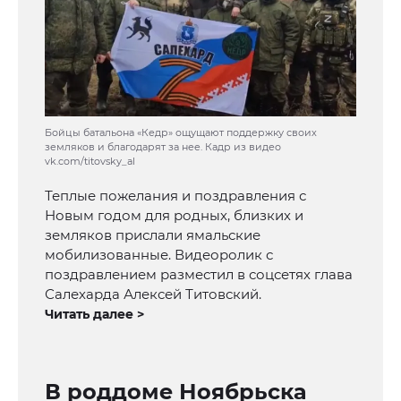
Бойцы батальона «Кедр» ощущают поддержку своих
земляков и благодарят за нее. Кадр из видео
vk.com/titovsky_al
Теплые пожелания и поздравления с
Новым годом для родных, близких и
земляков прислали ямальские
мобилизованные. Видеоролик с
поздравлением разместил в соцсетях глава
Салехарда Алексей Титовский.
Читать далее >
В роддоме Ноябрьска