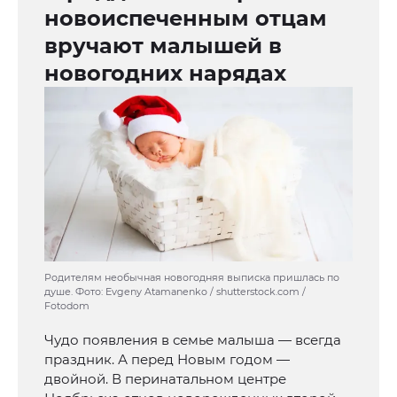
новоиспеченным отцам
вручают малышей в
новогодних нарядах
Родителям необычная новогодняя выписка пришлась по
душе. Фото: Evgeny Atamanenko / shutterstock.com /
Fotodom
Чудо появления в семье малыша — всегда
праздник. А перед Новым годом —
двойной. В перинатальном центре