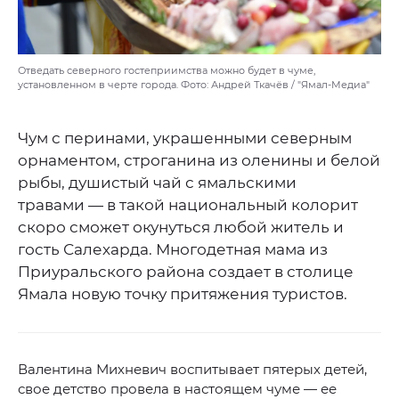
Отведать северного гостеприимства можно будет в чуме,
установленном в черте города. Фото: Андрей Ткачёв / "Ямал-Медиа"
Чум с перинами, украшенными северным
орнаментом, строганина из оленины и белой
рыбы, душистый чай с ямальскими
травами — в такой национальный колорит
скоро сможет окунуться любой житель и
гость Салехарда. Многодетная мама из
Приуральского района создает в столице
Ямала новую точку притяжения туристов.
Валентина Михневич воспитывает пятерых детей,
свое детство провела в настоящем чуме — ее