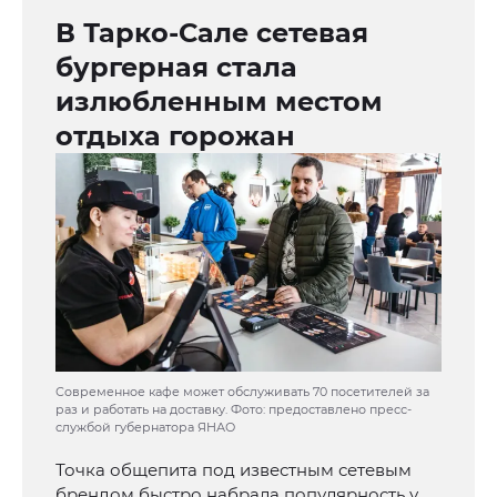
В Тарко-Сале сетевая
бургерная стала
излюбленным местом
отдыха горожан
Современное кафе может обслуживать 70 посетителей за
раз и работать на доставку. Фото: предоставлено пресс-
службой губернатора ЯНАО
Точка общепита под известным сетевым
брендом быстро набрала популярность у