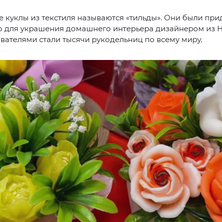
 куклы из текстиля называются «тильды». Они были пр
о для украшения домашнего интерьера дизайнером из Н
вателями стали тысячи рукодельниц по всему миру.