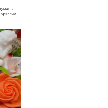
идуманы
орвегии.