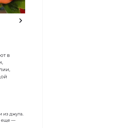
Изделия тазовских мастериц. Фото: Анастасия Ульянова /
ют в
и,
лии,
дой
 из джута.
А еще —