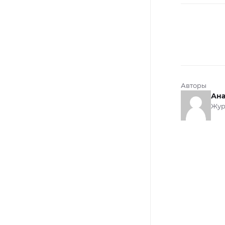
Авторы
Ана
Жур