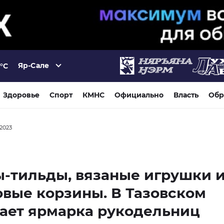
Яр-Сале
°C
Здоровье
Спорт
КМНС
Официально
Власть
Обр
 2023
-тильды, вязаные игрушки 
вые корзины. В Тазовском
ает ярмарка рукодельниц