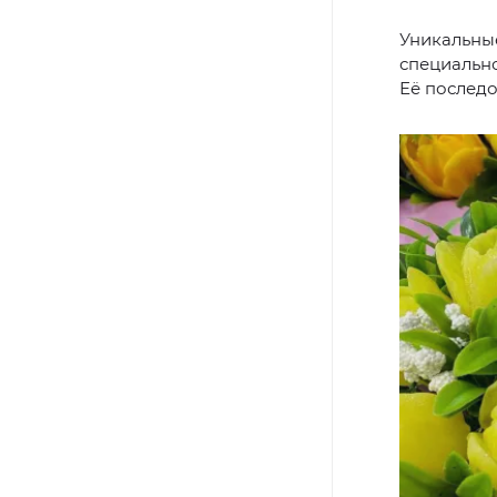
Уникальные
специальн
Её последо