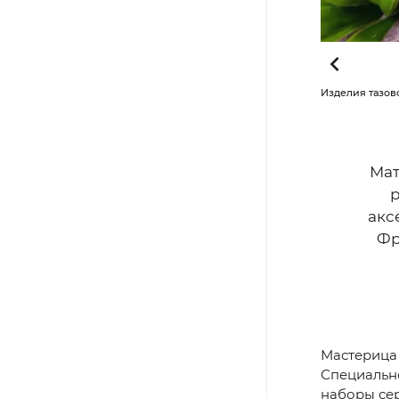
льянова / "Ямал-Медиа"
Изделия тазовс
Мат
р
акс
Фр
Мастерица 
Специальн
наборы сер