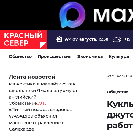
07 августа, 15:38
+15
Общество
Происшествия
Экономика
Культура
Лента новостей
09:59, 02 марта
Из Арктики в Малайзию: как
школьники Ямала штурмуют
Общество
английский
Куклы
Образование
09:15
«Личный позор»: владелец
джуто
WASABI89 объяснил
массовое отравление в
работ
Салехарде