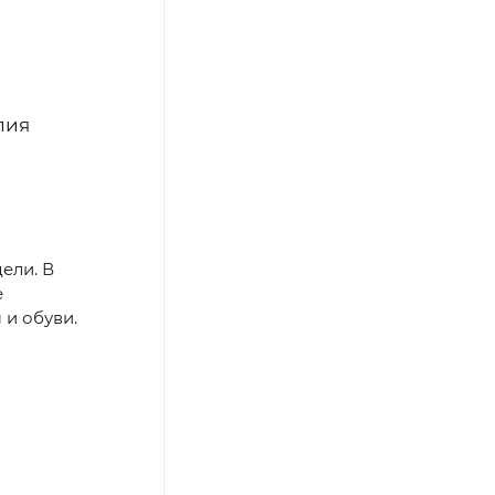
лия
ели. В
е
и обуви.