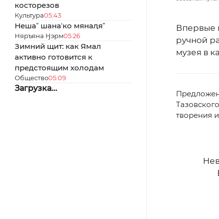
косторезов
Культура
05:43
Нешаˮ шанаʼко мянаԯяˮ
Впервые 
Няръяна Ӈэрм
05:26
ручной ра
Зимний щит: как Ямал
музея в к
активно готовится к
предстоящим холодам
Общество
05:09
Загрузка...
Предложени
Тазовского
творения и
Нев