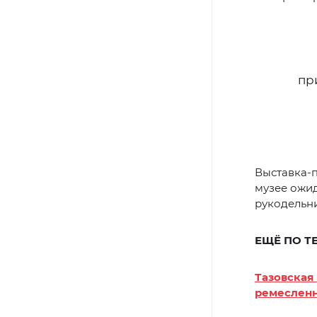
пр
Выставка-п
музее ожид
рукодельн
ЕЩЁ ПО Т
Тазовская
ремеслен