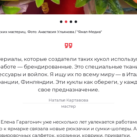
ких мастериц. Фото: Анастасия Ульянова / "Ямал-Медиа"
ериалы, которые создатели таких кукол использу
аботе — брендированные. Это специальные ткан
ессуары и войлок. Я ищу их по всему миру — в Ита
анции, Финляндии. Эти куклы как обереги, у каж
свое предназначение.
Наталья Картавова
мастер
Елена Гарагонич уже несколько лет увлекается работами
о к ярмарке связала новые рюкзачки и сумки-шоперы. 
вировочных салфеток, корзинки, коврики, прихватки.