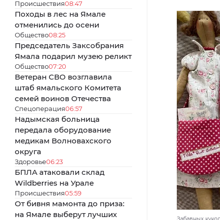
Происшествия
08:47
Походы в лес на Ямале
отменились до осени
Общество
08:25
Председатель Заксобрания
Ямала подарил музею реликт
Общество
07:20
Ветеран СВО возглавила
штаб ямальского Комитета
семей воинов Отечества
Спецоперация
06:57
Надымская больница
передала оборудование
медикам Волновахского
округа
Здоровье
06:23
БПЛА атаковали склад
Wildberries на Урале
Происшествия
05:59
От бивня мамонта до приза:
на Ямале выберут лучших
Забавных кукол