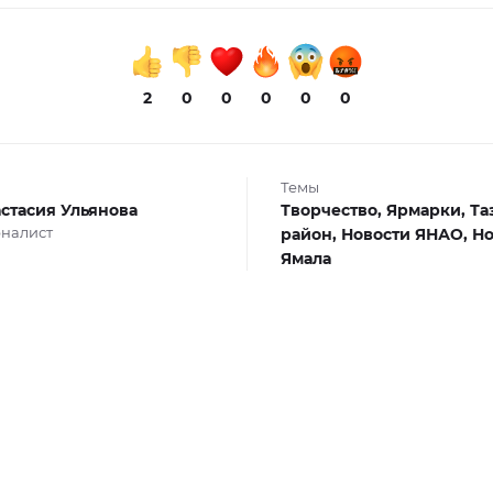
2
0
0
0
0
0
Темы
стасия Ульянова
Творчество,
Ярмарки,
Та
налист
район,
Новости ЯНАО,
Но
Ямала