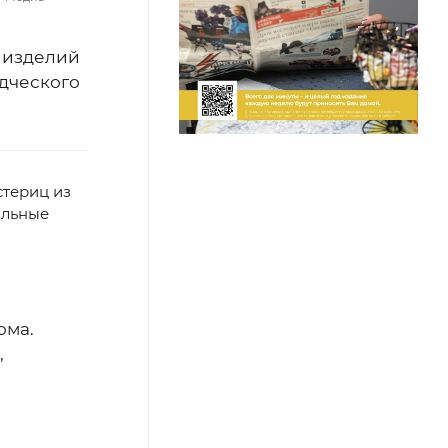
 изделий
едческого
стериц из
альные
ома.
,