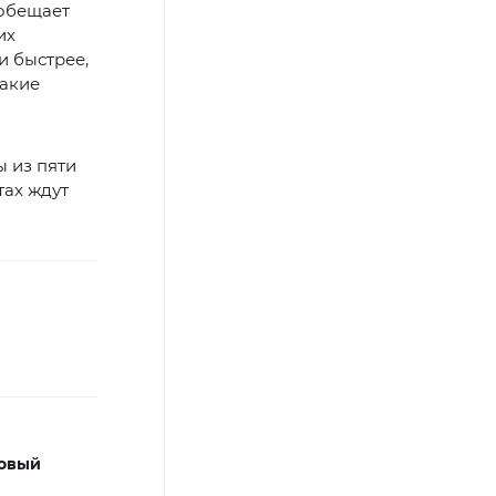
обещает
их
 и быстрее,
какие
ы из пяти
тах ждут
овый