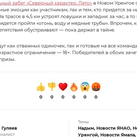
ный забег «Северный характер. Лето»
в Новом Уренгое 
ые эмоции как участникам, так и тем, кто придется за н
а трассе в 4,5 км устроят ловушки и западни: за час, а то
идется пройти «огонь, воду и медные трубы». Впрочем, 
пятствия обустраивают — пока держат в тайне.
дут как отважных одиночек, так и готовые на все команд
озрастное ограничение — 18+. Победителей в обоих заче
призы.
0
0
0
0
0
0
Темы
 Гуляев
Надым,
Новости ЯНАО,
Н
налист
Уренгой,
Новости Ямала,