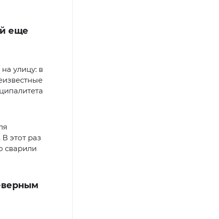
ей еще
на улицу: в
еизвестные
иципалитета
ля
В этот раз
ю сварили
северным