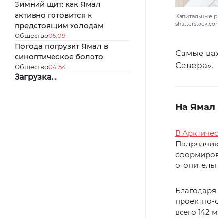
Зимний щит: как Ямал
активно готовится к
Капитальные ре
shutterstock.c
предстоящим холодам
Общество
05:09
Погода погрузит Ямал в
Самые ва
синоптическое болото
Севера».
Общество
04:54
Загрузка...
На Ямал
В Арктиче
Подрядчики
сформирова
отопительн
Благодаря 
проектно-
всего 142 