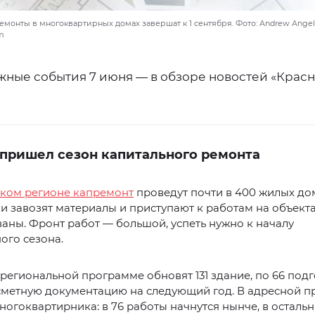
монты в многоквартирных домах завершат к 1 сентября. Фото: Andrew Angel
om
жные события 7 июня — в обзоре новостей «Крас
 пришел сезон капитального ремонта
ском регионе капремонт
проведут почти в 400 жилых до
 завозят материалы и приступают к работам на объекта
ны. Фронт работ — большой, успеть нужно к началу
ого сезона.
региональной программе обновят 131 здание, по 66 подг
сметную документацию на следующий год. В адресной 
многоквартирника: в 76 работы начнутся нынче, в осталь