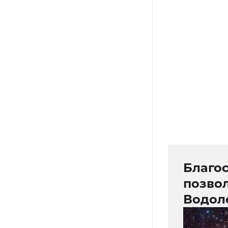
Благос
позвол
Водол