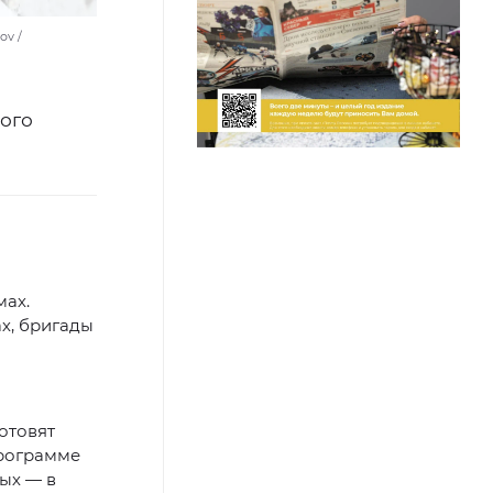
ov /
ного
мах.
х, бригады
отовят
программе
ных — в