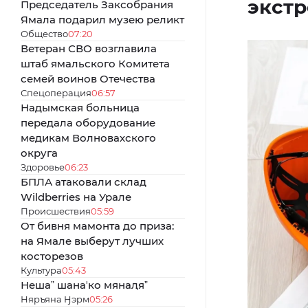
экст
Председатель Заксобрания
Ямала подарил музею реликт
Общество
07:20
Ветеран СВО возглавила
штаб ямальского Комитета
семей воинов Отечества
Спецоперация
06:57
Надымская больница
передала оборудование
медикам Волновахского
округа
Здоровье
06:23
БПЛА атаковали склад
Wildberries на Урале
Происшествия
05:59
От бивня мамонта до приза:
на Ямале выберут лучших
косторезов
Культура
05:43
Нешаˮ шанаʼко мянаԯяˮ
Няръяна Ӈэрм
05:26