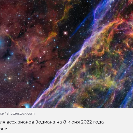
ce / shutterstock.com
ля всех знаков Зодиака на 8 июня 2022 года
е >