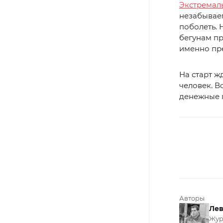
Экстремаль
незабываем
поболеть. Н
бегунам пр
именно пре
На старт ж
человек. В
денежные 
Авторы
Лев
Жур