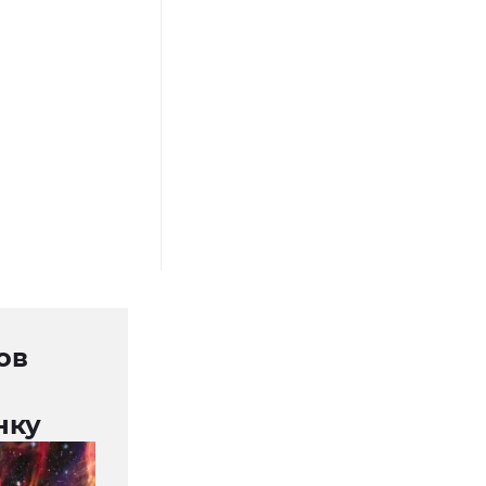
ов
нку