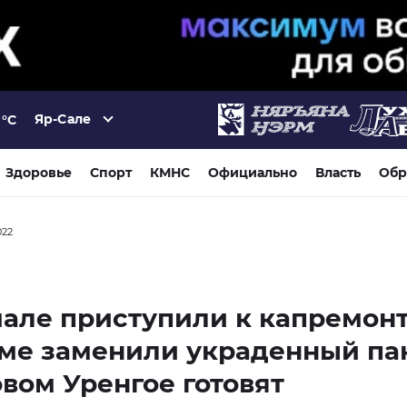
Яр-Сале
°C
Здоровье
Спорт
КМНС
Официально
Власть
Обр
022
але приступили к капремонт
ме заменили украденный па
овом Уренгое готовят