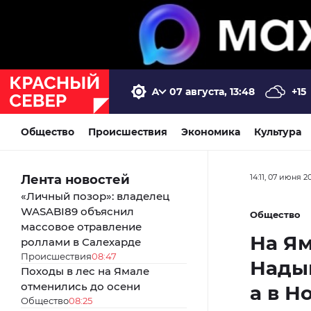
07 августа, 13:48
+15
Общество
Происшествия
Экономика
Культура
Лента новостей
14:11, 07 июня 2
«Личный позор»: владелец
WASABI89 объяснил
Общество
массовое отравление
На Ям
роллами в Салехарде
Происшествия
08:47
Нады
Походы в лес на Ямале
отменились до осени
а в Н
Общество
08:25