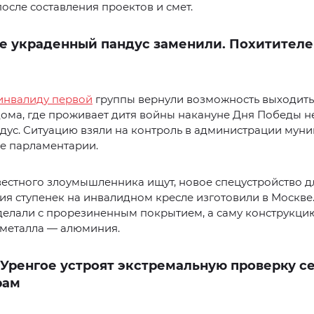
 после составления проектов и смет.
е украденный пандус заменили. Похитител
инвалиду первой
группы вернули возможность выходить 
ома, где проживает дитя войны накануне Дня Победы н
дус. Ситуацию взяли на контроль в администрации мун
е парламентарии.
естного злоумышленника ищут, новое спецустройство д
я ступенек на инвалидном кресле изготовили в Москве. 
делали с прорезиненным покрытием, а саму конструкци
 металла — алюминия.
 Уренгое устроят экстремальную проверку 
рам