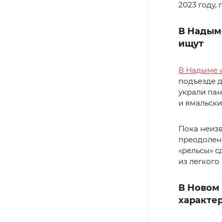
2023 году,
В Надым
ищут
В Надыме 
подъезде д
украли пан
и ямальски
Пока неизв
преодолени
«рельсы» с
из легкого
В Новом
характе