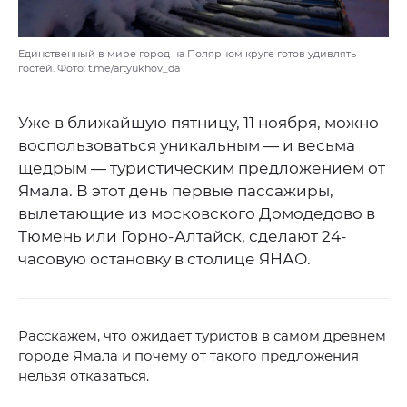
Единственный в мире город на Полярном круге готов удивлять
гостей. Фото: t.me/artyukhov_da
Уже в ближайшую пятницу, 11 ноября, можно
воспользоваться уникальным — и весьма
щедрым — туристическим предложением от
Ямала. В этот день первые пассажиры,
вылетающие из московского Домодедово в
Тюмень или Горно-Алтайск, сделают 24-
часовую остановку в столице ЯНАО.
Расскажем, что ожидает туристов в самом древнем
городе Ямала и почему от такого предложения
нельзя отказаться.