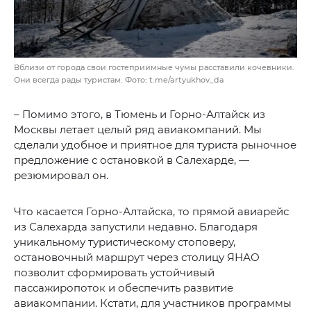
Вблизи от города свои гостеприимные чумы расставили кочевники.
Они всегда рады туристам. Фото: t.me/artyukhov_da
– Помимо этого, в Тюмень и Горно-Алтайск из
Москвы летает целый ряд авиакомпаний. Мы
сделали удобное и приятное для туриста рыночное
предложение с остановкой в Салехарде, —
резюмировал он.
Что касается Горно-Алтайска, то прямой авиарейс
из Салехарда запустили недавно. Благодаря
уникальному туристическому стоповеру,
остановочный маршрут через столицу ЯНАО
позволит сформировать устойчивый
пассажиропоток и обеспечить развитие
авиакомпании. Кстати, для участников программы