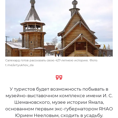
Салехард готов рассказать свою 427-летнюю историю. Фото:
t.me/artyukhov_da
У туристов будет возможность побывать в
музейно-выставочном комплексе имени И. С.
Шемановского, музее истории Ямала,
основанном первым экс-губернатором ЯНАО
Юрием Нееловым, сходить в усадьбу.