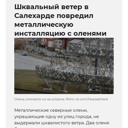
Шквальный ветер в
Салехарде повредил
металлическую
инсталляцию с оленями
Олень сломался из-за шторма. Фото: vk.com/hearsalehard
Металлические северные олени,
украшающие одну из улиц города, не
выдержали шквалистого ветра. Два оленя