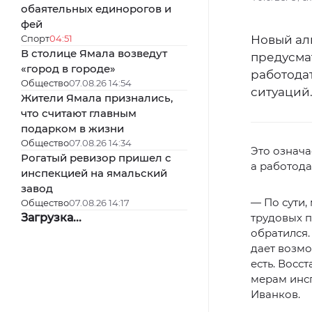
обаятельных единорогов и
фей
Спорт
04:51
Новый ал
В столице Ямала возведут
предусма
«город в городе»
работода
Общество
07.08.26 14:54
ситуаций
Жители Ямала признались,
что считают главным
подарком в жизни
Общество
07.08.26 14:34
Это означа
Рогатый ревизор пришел с
а работодат
инспекцией на ямальский
завод
— По сути,
Общество
07.08.26 14:17
Загрузка...
трудовых п
обратился.
дает возмо
есть. Восс
мерам инс
Иванков.