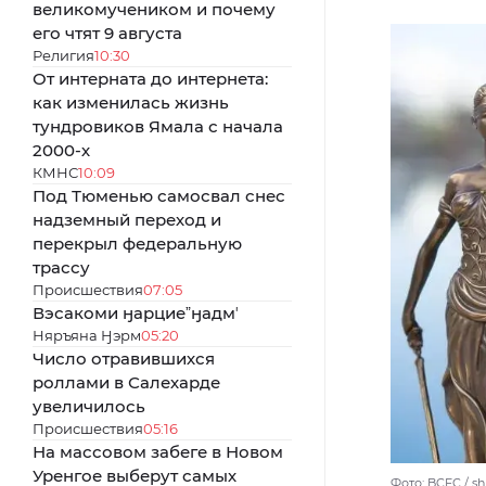
великомучеником и почему
его чтят 9 августа
Религия
10:30
От интерната до интернета:
как изменилась жизнь
тундровиков Ямала с начала
2000-х
КМНС
10:09
Под Тюменью самосвал снес
надземный переход и
перекрыл федеральную
трассу
Происшествия
07:05
Вэсакоми ӈарциеˮӈадмʼ
Няръяна Ӈэрм
05:20
Число отравившихся
роллами в Салехарде
увеличилось
Происшествия
05:16
На массовом забеге в Новом
Уренгое выберут самых
Фото: BCFC / sh