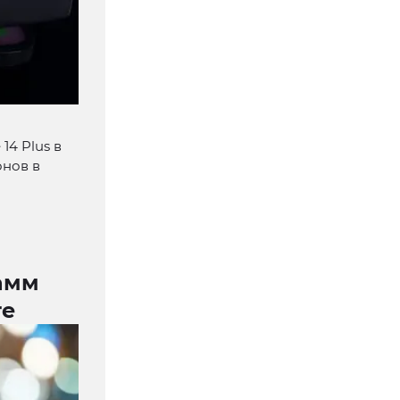
14 Plus в
онов в
амм
re