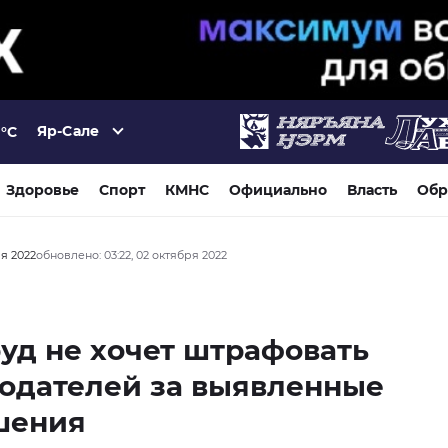
Яр-Сале
°C
Здоровье
Спорт
КМНС
Официально
Власть
Обр
ря 2022
обновлено: 03:22, 02 октября 2022
уд не хочет штрафовать
одателей за выявленные
шения