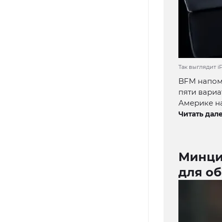
Так выглядит iP
BFM напоми
пяти вариа
Америке на
Читать дале
Минци
для об