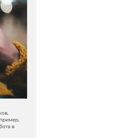
ков,
апример,
бота в