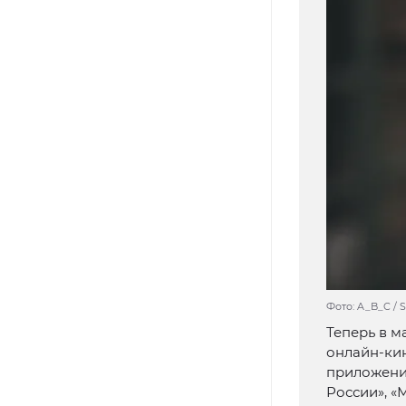
Фото: A_B_C / S
Теперь в м
онлайн-кин
приложения
России», 