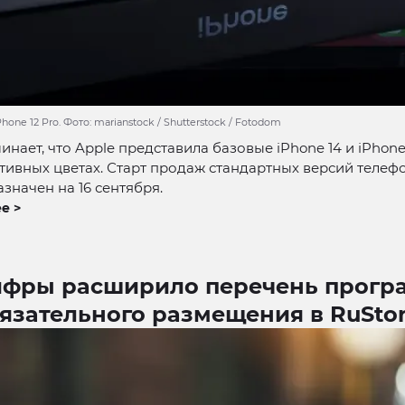
hone 12 Pro. Фото: marianstock / Shutterstock / Fotodom
нает, что Apple представила базовые iPhone 14 и iPhone 
тивных цветах. Старт продаж стандартных версий телеф
значен на 16 сентября.
е >
фры расширило перечень прогр
язательного размещения в RuSto