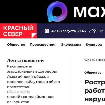
08 августа, 21:43
+12
Общество
Происшествия
Экономика
Культура
Лента новостей
02:43, 02 октяб
Раки закрепят
эмоциональные договоры,
Общество
Львы обновят образ, а
Ростр
Водолеи найдут ход в обход
препятствий
работ
Общество
12:33
Святой Пантелеймон: как
нару
лекарь стал