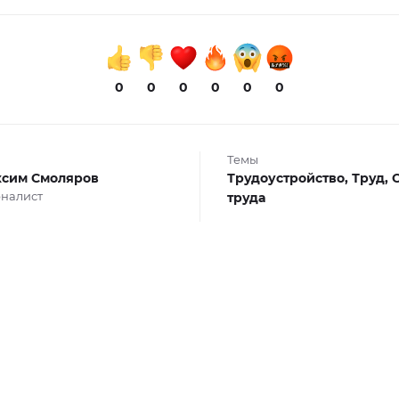
0
0
0
0
0
0
Темы
сим Смоляров
Трудоустройство,
Труд,
налист
труда