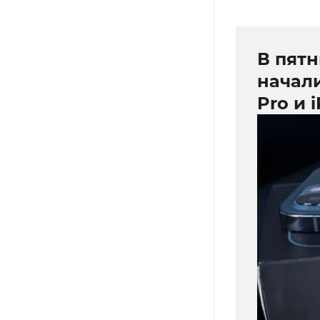
В пятн
начал
Pro и 