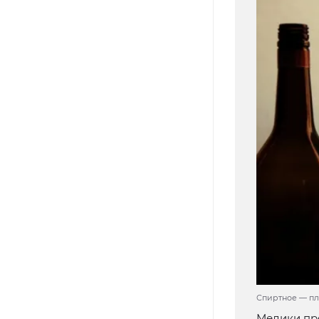
Спиртное — пло
Медики пре