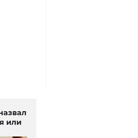
назвал
я или