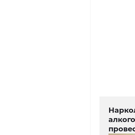
Нарко
алког
провес