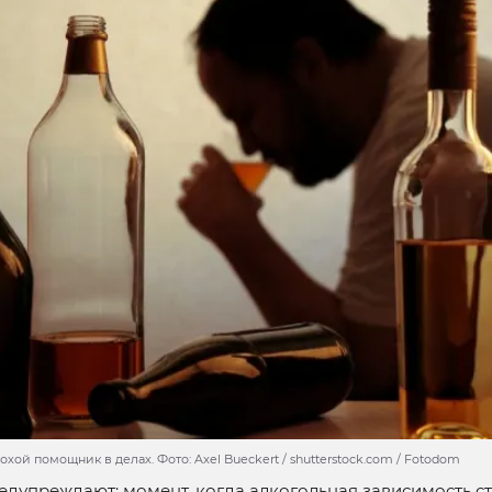
хой помощник в делах. Фото: Axel Bueckert / shutterstock.com / Fotodom
дупреждают: момент, когда алкогольная зависимость с