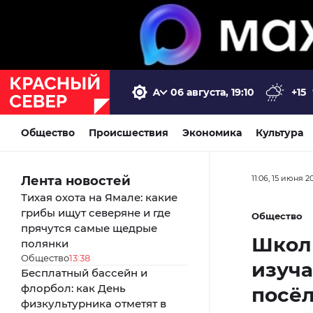
06 августа, 19:10
+15
Общество
Происшествия
Экономика
Культура
Лента новостей
11:06, 15 июня 2
Тихая охота на Ямале: какие
грибы ищут северяне и где
Общество
прячутся самые щедрые
Школь
полянки
Общество
13:38
изуча
Бесплатный бассейн и
флорбол: как День
посё
физкультурника отметят в