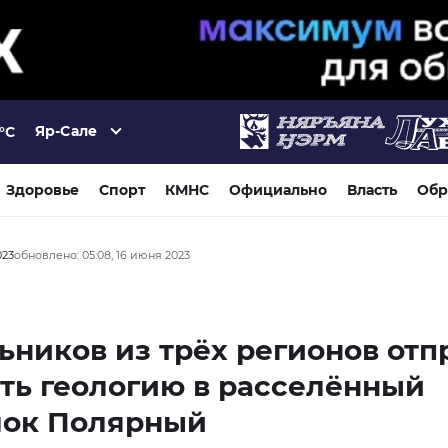
Яр-Сале
°C
Здоровье
Спорт
КМНС
Официально
Власть
Обр
023
обновлено: 05:08, 16 июня 2023
ников из трёх регионов отп
ть геологию в расселённый
лок Полярный