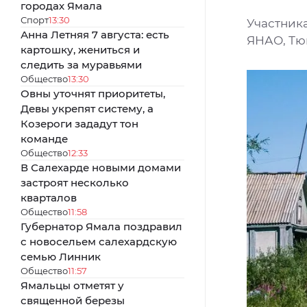
городах Ямала
Спорт
13:30
Участника
Анна Летняя 7 августа: есть
ЯНАО, Тю
картошку, жениться и
следить за муравьями
Общество
13:30
Овны уточнят приоритеты,
Девы укрепят систему, а
Козероги зададут тон
команде
Общество
12:33
В Салехарде новыми домами
застроят несколько
кварталов
Общество
11:58
Губернатор Ямала поздравил
с новосельем салехардскую
семью Линник
Общество
11:57
Ямальцы отметят у
священной березы