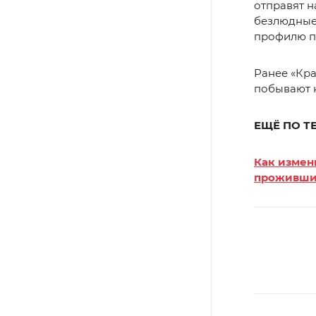
отправят н
безлюдные 
профилю п
Ранее «Кр
побывают н
ЕЩЁ ПО Т
Как измен
прожившим