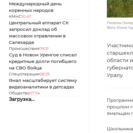
Международный день
коренных народов
КМНС
10:47
Центральный аппарат СК
Поселок Поляр
Фото: Юлия Чу
запросил доклад об
массовом отравлении в
Салехарде
Участника
Происшествия
09:51
старшекл
Суд в Новом Уренгое списал
области 
кредитные долги погибшего
губернат
на СВО бойца
Спецоперация
08:25
Уралу.
Ямал масштабирует систему
видеоаналитики в детсадах
Общество
07:54
Загрузка...
Программа 
прошлом го
ямальцам 
Школьникам