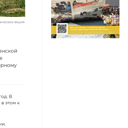
ических акций.
менской
е
ярному
од. В
в этом к
ки,