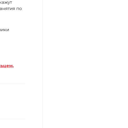
кажут
анятия по
ники
льцем,