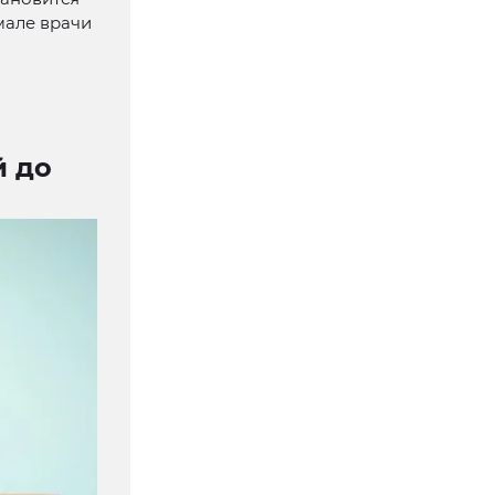
мале врачи
й до