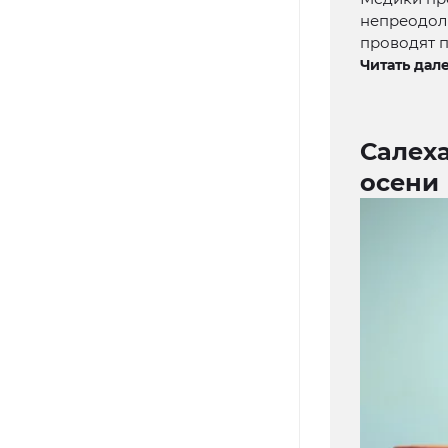
непреодоли
проводят 
Читать дале
Салеха
осени