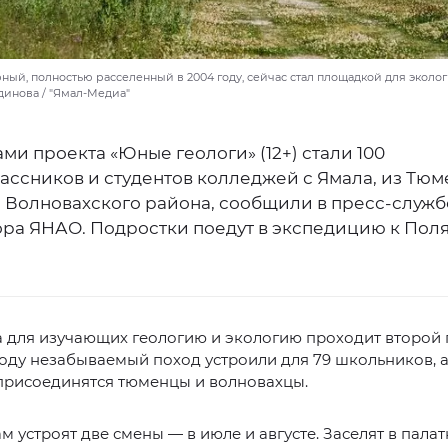
ный, полностью расселенный в 2004 году, сейчас стал площадкой для эколог
динова / "Ямал-Медиа"
ми проекта «Юные геологи» (12+) стали 100
ассников и студентов колледжей с Ямала, из Тю
и Волновахского района, сообщили в пресс-служб
ора ЯНАО. Подростки поедут в экспедицию к Пол
для изучающих геологию и экологию проходит второй г
ду незабываемый поход устроили для 79 школьников, а 
присоединятся тюменцы и волновахцы.
 устроят две смены — в июле и августе. Заселят в палат