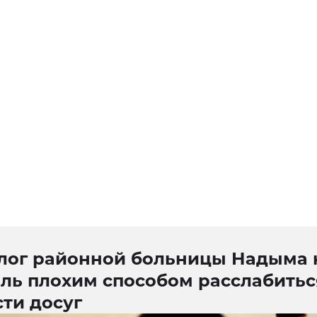
лог районной больницы Надыма 
оль плохим способом расслабитьс
ти досуг