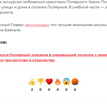
а экскурсии любоваться красотами Полярного Урала. По
улицы и дома в поселке Полярный. В учебной части — з
роекта.
асный Север»
рассказывал
, что лучшие ямальские школь
а Байкале.
ЕМЕ:
ился Полярный: поездка в умирающий поселок с яма
 там детство и отрочество
2
0
0
0
0
0