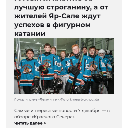
лучшую строганину, а от
жителей Яр-Сале ждут
успехов в фигурном
катании
Яр-салинские «Лемминги». Фото: t.me/artyukhov_da
Самые интересные новости 7 декабря — в
обзоре «Красного Севера».
Читать далее >