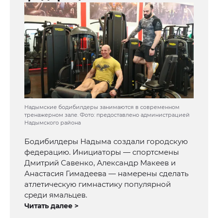
Надымские бодибилдеры занимаются в современном
тренажерном зале. Фото: предоставлено администрацией
Надымского района
Бодибилдеры Надыма создали городскую
федерацию. Инициаторы — спортсмены
Дмитрий Савенко, Александр Макеев и
Анастасия Гимадеева — намерены сделать
атлетическую гимнастику популярной
среди ямальцев.
Читать далее >