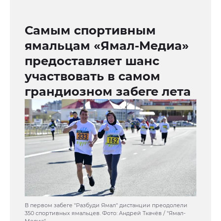
Самым спортивным
ямальцам «Ямал-Медиа»
предоставляет шанс
участвовать в самом
грандиозном забеге лета
В первом забеге "Разбуди Ямал" дистанции преодолели
350 спортивных ямальцев. Фото: Андрей Ткачёв / "Ямал-