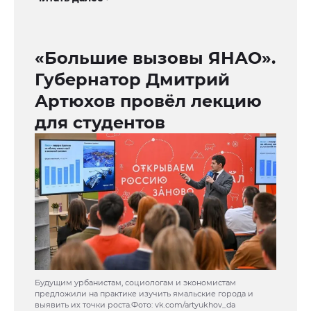
«Большие вызовы ЯНАО».
Губернатор Дмитрий
Артюхов провёл лекцию
для студентов
Будущим урбанистам, социологам и экономистам
предложили на практике изучить ямальские города и
выявить их точки роста.Фото: vk.com/artyukhov_da