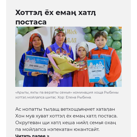
Хоттэӆ ёх емаң хатӆ
постаса
«Арыты, якты па вератты семья» номинация хоща Рыбины
хоттэӆ мойӆапса шитас. Хор: Елена Рыбина.
Ас нопатты тыӆащ ветхощъяңмет хатаӆан
Хон мув хуват хоттэӆ ёх емаң хатӆ постаса.
Округеван щи хатӆ кеша нийӆ семья охаң
па мойӆапса нэпекатан юкантсайт.
Читать далее >