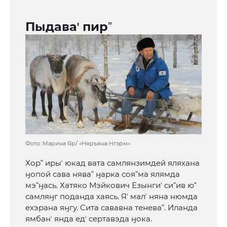
Пыдаваʼ пирˮ
Фото: Марина Яр/ «Няръяна Нгэрм»
Хорˮ ирыʼ юкад вата самлянзимдей яляхана
ӈопой сава няваˮ ӈарка сояˮма ялямда
мэˮӈась. Хатяко Мэйкович Езынгиʼ сиˮив юˮ
самляӈг поданда хаясь. Яʼ малʼ няна нюмда
ехэрана яӈгу. Сита сававна теневаˮ. Иланда
ямбанʼ янда едʼ сертавэда ӈока.