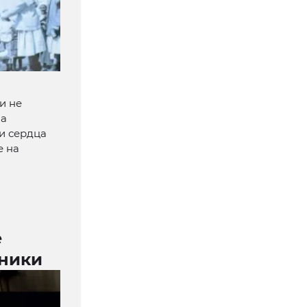
и не
на
и сердца
е на
е
дники