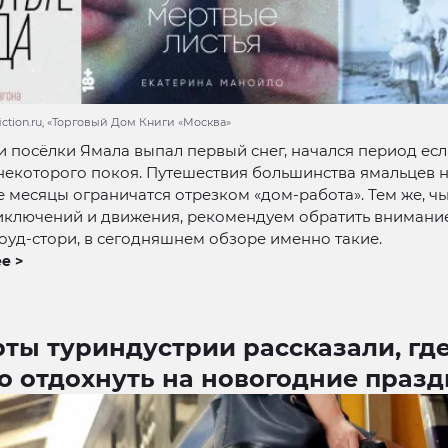
fiction.ru, «Торговый Дом Книги «Москва»
и посёлки Ямала выпал первый снег, начался период есл
 некоторого покоя. Путешествия большинства ямальцев 
месяцы ограничатся отрезком «дом-работа». Тем же, чь
иключений и движения, рекомендуем обратить внимани
уд-стори, в сегодняшнем обзоре именно такие.
е >
ты туриндустрии рассказали, гд
о отдохнуть на новогодние праз