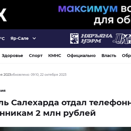
Яр-Сале
°C
Здоровье
Спорт
КМНС
Официально
Власть
Обр
ря 2023
обновлено: 09:10, 22 октября 2023
вия
ль Салехарда отдал телефон
нникам 2 млн рублей