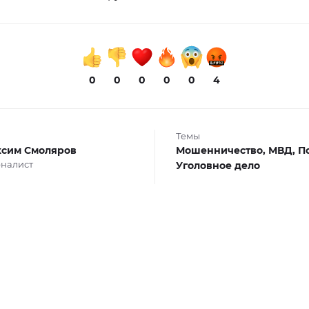
0
0
0
0
0
4
Темы
сим Смоляров
Мошенничество,
МВД,
П
налист
Уголовное дело