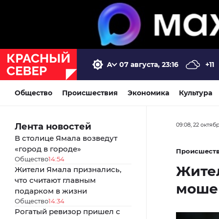
07 августа, 23:16
+11
Общество
Происшествия
Экономика
Культура
Лента новостей
09:08, 22 октяб
В столице Ямала возведут
«город в городе»
Происшест
Общество
14:54
Жите
Жители Ямала признались,
что считают главным
моше
подарком в жизни
Общество
14:34
Рогатый ревизор пришел с