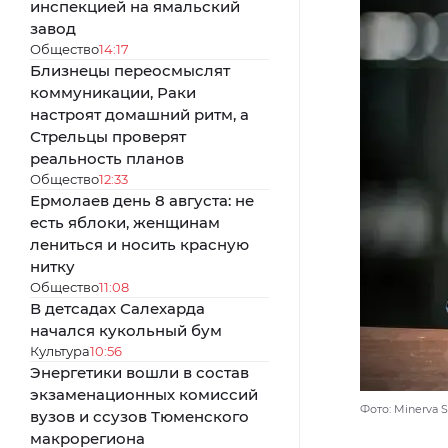
инспекцией на ямальский
завод
Общество
14:17
Близнецы переосмыслят
коммуникации, Раки
настроят домашний ритм, а
Стрельцы проверят
реальность планов
Общество
12:33
Ермолаев день 8 августа: не
есть яблоки, женщинам
лениться и носить красную
нитку
Общество
11:08
В детсадах Салехарда
начался кукольный бум
Культура
10:56
Энергетики вошли в состав
экзаменационных комиссий
Фото: Minerva 
вузов и ссузов Тюменского
макрорегиона