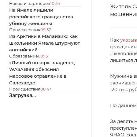
Новости партнёров
10:54
Житель С
На Ямале лишили
мошенник
российского гражданства
убийцу женщины
Происшествия
09:57
Из Арктики в Малайзию: как
Как
указы
школьники Ямала штурмуют
гражданину
английский
Лжеполице
Образование
09:15
лишиться 
«Личный позор»: владелец
WASABI89 объяснил
массовое отравление в
Мужчина в
Салехарде
звонившего
Происшествия
08:47
120 тыс. р
Загрузка...
По данному
За девять 
преступлен
ЯНАО, сост