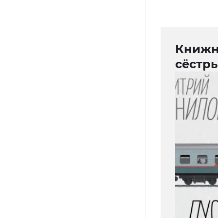
Книжн
сёстры