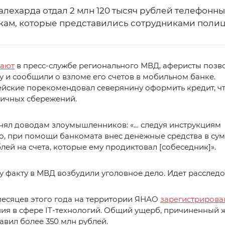
алехарда отдал 2 млн 120 тысяч рублей телефонн
ам, которые представились сотрудниками полиц
вают
в пресс-службе регионального МВД, аферисты позв
 и сообщили о взломе его счетов в мобильном банке.
йские порекомендовал северянину оформить кредит, ч
личных сбережений.
нял доводам злоумышленников: «… следуя инструкциям
, при помощи банкомата внес денежные средства в сум
ублей на счета, которые ему продиктовал [собеседник]».
 факту в МВД возбудили уголовное дело. Идет расследо
месяцев этого года на территории ЯНАО
зарегистрирова
ия в сфере IT-технологий. Общий ущерб, причиненный 
авил более 350 млн рублей.