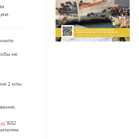
ым
ии.
онили
тобы не
ме 2 млн
вание.
но
1652
жителям