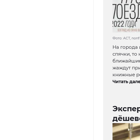
Фото: АСТ, non
На города 
спячки, то
ближайшие 
жаждут пр
книжные ро
Читать дале
Экспер
дёшев