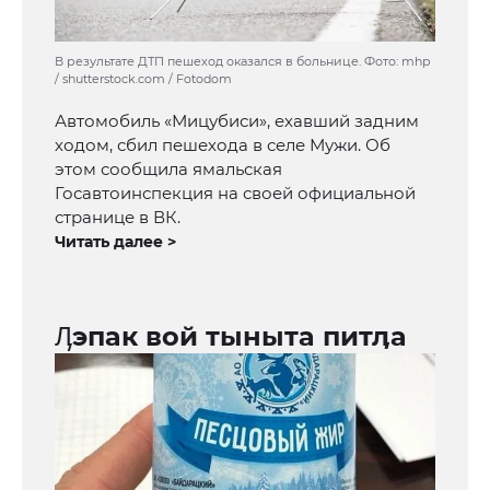
В результате ДТП пешеход оказался в больнице. Фото: mhp
/ shutterstock.com / Fotodom
Автомобиль «Мицубиси», ехавший задним
ходом, сбил пешехода в селе Мужи. Об
этом сообщила ямальская
Госавтоинспекция на своей официальной
странице в ВК.
Читать далее >
Ӆэпак вой тыныта питӆа