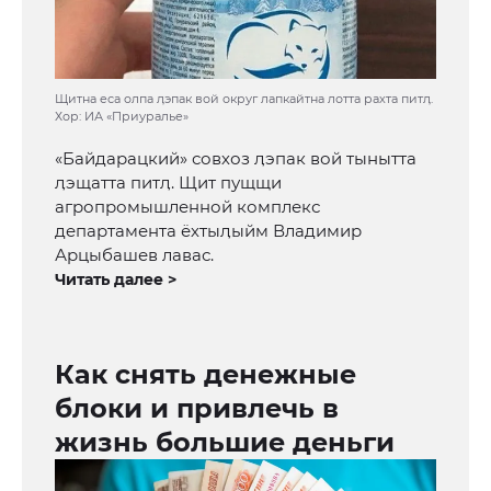
Щитна еса олпа ӆэпак вой округ лапкайтна лотта рахта питӆ.
Хор: ИА «Приуралье»
«Байдарацкий» совхоз ӆэпак вой тынытта
ӆэщатта питӆ. Щит пущщи
агропромышленной комплекс
департамента ёхтыӆыйм Владимир
Арцыбашев лавас.
Читать далее >
Как снять денежные
блоки и привлечь в
жизнь большие деньги