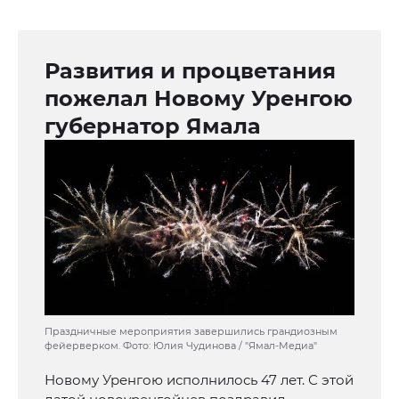
Развития и процветания
пожелал Новому Уренгою
губернатор Ямала
Праздничные мероприятия завершились грандиозным
фейерверком. Фото: Юлия Чудинова / "Ямал-Медиа"
Новому Уренгою исполнилось 47 лет. С этой