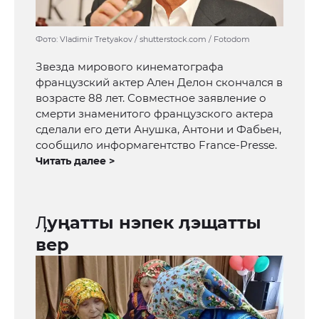
Фото: Vladimir Tretyakov / shutterstock.com / Fotodom
Звезда мирового кинематографа
французский актер Ален Делон скончался в
возрасте 88 лет. Совместное заявление о
смерти знаменитого французского актера
сделали его дети Анушка, Антони и Фабьен,
сообщило информагентство France-Presse.
Читать далее >
Ӆуңатты нэпек ӆэщатты
вер