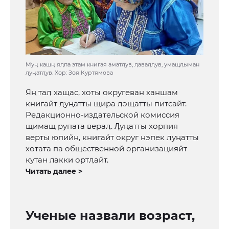
Муң кашң яӆпа этам книгая аматӆув, ӆаваӆӆув, умащӆыман
ӆуңатӆув. Хор: Зоя Куртямова
Яң таӆ хащас, хоты округеван ханшам
книгайт ӆуңатты щира ӆэщатты питсайт.
Редакционно-издательской комиссия
щимащ рупата вераӆ. Ӆуңатты хорпия
верты юпийн, книгайт округ нэпек ӆуңатты
хотата па общественной организацияйт
кутан лакки ортӆайт.
Читать далее >
Ученые назвали возраст,