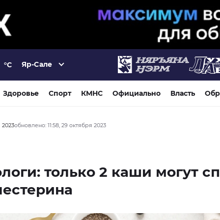
Яр-Сале
°C
Здоровье
Спорт
КМНС
Официально
Власть
Обр
я 2023
обновлено: 11:58, 29 октября 2023
логи: только 2 каши могут с
лестерина