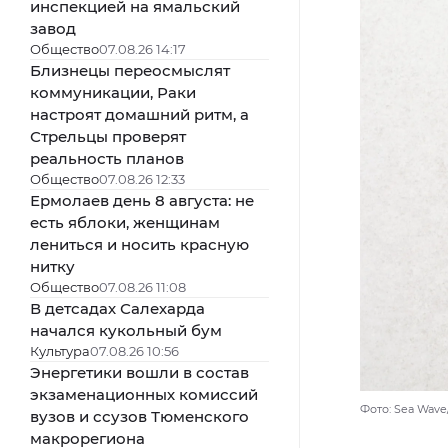
инспекцией на ямальский
завод
Общество
07.08.26 14:17
Близнецы переосмыслят
коммуникации, Раки
настроят домашний ритм, а
Стрельцы проверят
реальность планов
Общество
07.08.26 12:33
Ермолаев день 8 августа: не
есть яблоки, женщинам
лениться и носить красную
нитку
Общество
07.08.26 11:08
В детсадах Салехарда
начался кукольный бум
Культура
07.08.26 10:56
Энергетики вошли в состав
экзаменационных комиссий
Фото: Sea Wav
вузов и ссузов Тюменского
макрорегиона