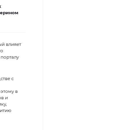
х
терином
ый влияет
го
 порталу
стве с
оэтому в
ов и
ку,
витию