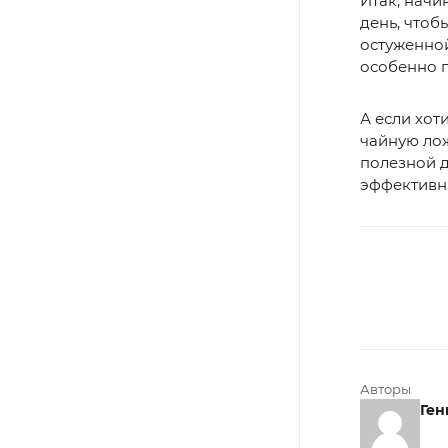
Итак, начи
день, чтоб
остуженной
особенно 
А если хот
чайную лож
полезной 
эффективн
Авторы
Ген