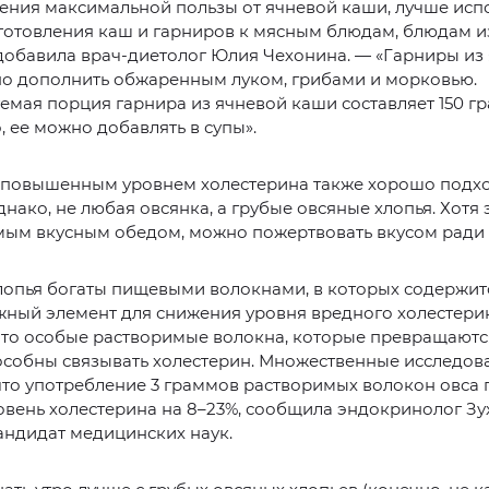
ения максимальной пользы от ячневой каши, лучше исп
готовления каш и гарниров к мясным блюдам, блюдам и
добавила врач-диетолог Юлия Чехонина. — «Гарниры из
о дополнить обжаренным луком, грибами и морковью.
мая порция гарнира из ячневой каши составляет 150 г
, ее можно добавлять в супы».
с повышенным уровнем холестерина также хорошо подх
днако, не любая овсянка, а грубые овсяные хлопья. Хотя
мым вкусным обедом, можно пожертвовать вкусом ради 
опья богаты пищевыми волокнами, в которых содержитс
жный элемент для снижения уровня вредного холестерин
это особые растворимые волокна, которые превращаютс
особны связывать холестерин. Множественные исследов
что употребление 3 граммов растворимых волокон овса 
овень холестерина на 8–23%, сообщила эндокринолог Зу
андидат медицинских наук.