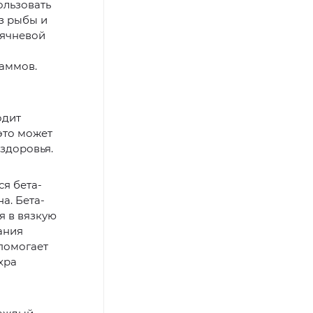
ользовать
з рыбы и
 ячневой
раммов.
одит
 это может
здоровья.
я бета-
а. Бета-
я в вязкую
ания
помогает
хра