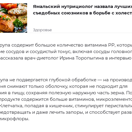
Ямальский нутрициолог назвала лучши
съедобных союзников в борьбе с холес
Здоровье
рупа содержит большое количество витамина PP, котор
ие сосудов и сосудистый тонус, включая сосуды головно
рассказала врач-диетолог Ирина Торопыгина в интервью
упа не подвергается глубокой обработке — на производ
ня снимают только оболочку, которая не подходит для
ия в пищу, сохраняя полезную наружную часть зерна. П
продукте содержится больше витаминов, микроэлемент
 Клетчатка, попадая в кишечник, стимулирует перистальти
едотвращать и даже лечить запоры, и способствует раз
микрофлоры.