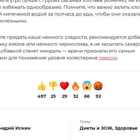
нать утро лучше с грубых овсяных хлопьев (конечно, не 
ы избежать однообразия). Помните, что важно залить хло
 кипяченой водой за полчаса до еды, чтобы они оказал
полезными.
ите придать каше немного сладости, рекомендуется доба
ку изюма или немного чернослива, а не засыпать сахар
добавкой станет миндаль — врачи признали его самым
ым для понижения уровня холестерина
орехом
.
497
25
29
32
66
92
Темы
надий Искин
Диеты и ЗОЖ,
Здоровье