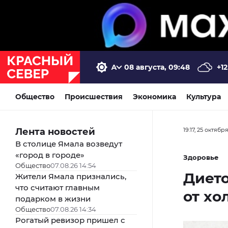
08 августа, 09:48
+12
Общество
Происшествия
Экономика
Культура
Лента новостей
19:17, 25 октябр
В столице Ямала возведут
«город в городе»
Здоровье
Общество
07.08.26 14:54
Дието
Жители Ямала признались,
что считают главным
от хо
подарком в жизни
Общество
07.08.26 14:34
Рогатый ревизор пришел с