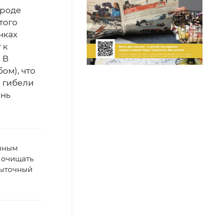
ароде
того
нках
 к
 В
ом), что
 гибели
ень
ичным
 очищать
быточный