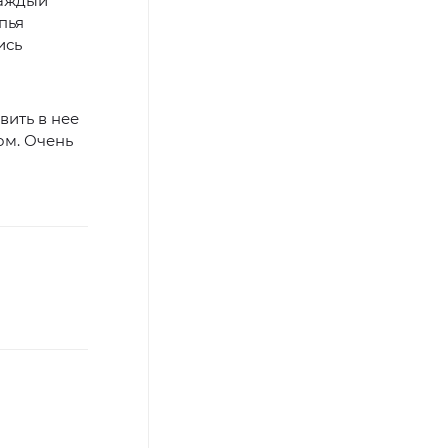
каждый
пья
ись
вить в нее
ом. Очень