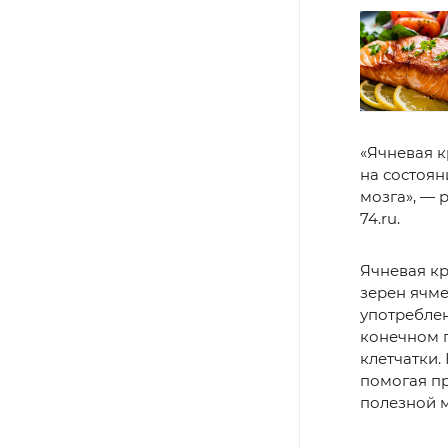
«Ячневая к
на состоян
мозга», — 
74.ru.
Ячневая кр
зерен ячме
употреблен
конечном 
клетчатки.
помогая пр
полезной 