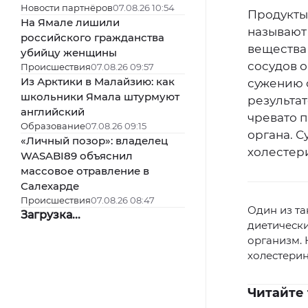
Новости партнёров
07.08.26 10:54
Продукты
На Ямале лишили
называют
российского гражданства
вещества 
убийцу женщины
сосудов 
Происшествия
07.08.26 09:57
Из Арктики в Малайзию: как
сужению 
школьники Ямала штурмуют
результат
английский
чревато 
Образование
07.08.26 09:15
органа. С
«Личный позор»: владелец
холестери
WASABI89 объяснил
массовое отравление в
Салехарде
Происшествия
07.08.26 08:47
Один из та
Загрузка...
диетическ
организм. 
холестерин
Читайте