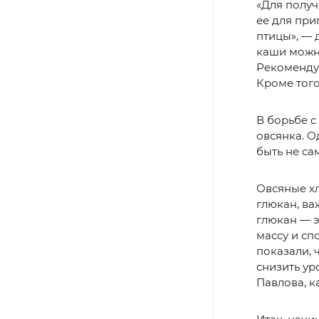
«Для получ
ее для при
птицы», — 
каши можн
Рекомендуе
Кроме того
В борьбе 
овсянка. О
быть не са
Овсяные хл
глюкан, ва
глюкан — 
массу и сп
показали, 
снизить ур
Павлова, к