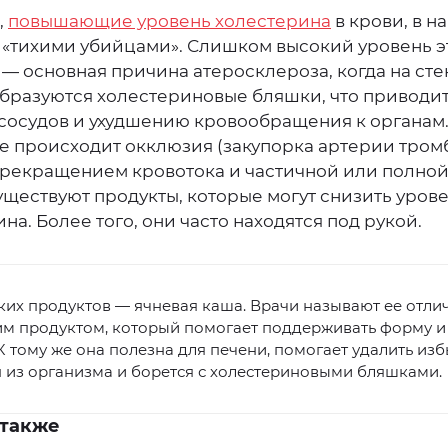
,
повышающие уровень холестерина
в крови, в н
 «тихими убийцами». Слишком высокий уровень э
— основная причина атеросклероза, когда на сте
образуются холестериновые бляшки, что приводит
сосудов и ухудшению кровообращения к органам.
е происходит окклюзия (закупорка артерии тромб
прекращением кровотока и частичной или полной
уществуют продукты, которые могут снизить уров
на. Более того, они часто находятся под рукой.
ких продуктов — ячневая каша. Врачи называют ее отл
им продуктом, который помогает поддерживать форму и
К тому же она полезна для печени, помогает удалить из
 из организма и борется с холестериновыми бляшками.
 также