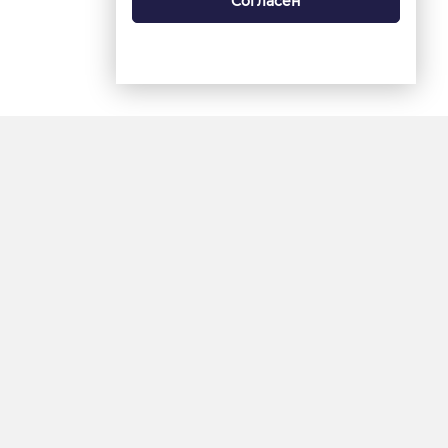
Согласен
18+
«Ямал-Медиа»
Интернет-сайт «Красный
Север»
«Север-Пресс»