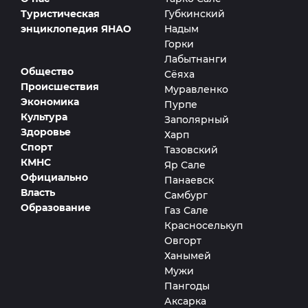
Туристическая
Губкинский
энциклопедия ЯНАО
Надым
Горки
Лабытнанги
Общество
Сёяха
Происшествия
Муравленко
Экономика
Пурпе
Культура
Заполярный
Здоровье
Харп
Спорт
Тазовский
КМНС
Яр Сале
Официально
Панаевск
Власть
Самбург
Образование
Газ Сале
Красноселькуп
Овгорт
Ханымей
Мужи
Пангоды
Аксарка