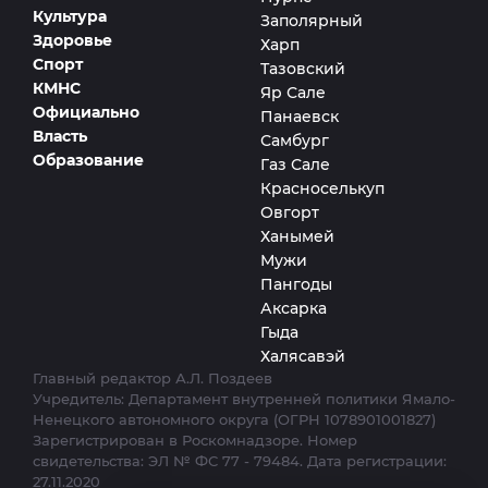
Культура
Заполярный
Здоровье
Харп
Спорт
Тазовский
КМНС
Яр Сале
Официально
Панаевск
Власть
Самбург
Образование
Газ Сале
Красноселькуп
Овгорт
Ханымей
Мужи
Пангоды
Аксарка
Гыда
Халясавэй
Главный редактор А.Л. Поздеев
Учредитель: Департамент внутренней политики Ямало-
Ненецкого автономного округа (ОГРН 1078901001827)
Зарегистрирован в Роскомнадзоре. Номер
свидетельства: ЭЛ № ФС 77 - 79484. Дата регистрации:
27.11.2020