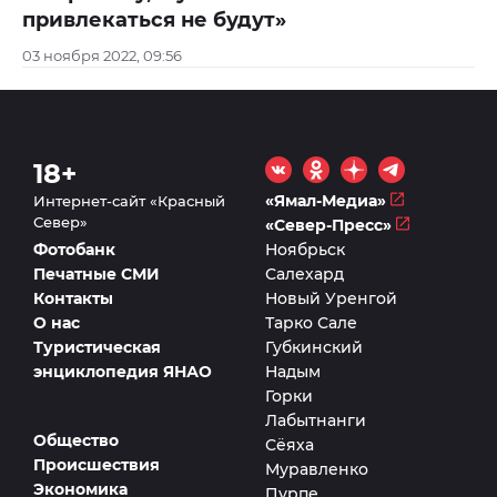
привлекаться не будут»
03 ноября 2022, 09:56
18+
«Ямал-Медиа»
Интернет-сайт «Красный
Север»
«Север-Пресс»
Фотобанк
Ноябрьск
Печатные СМИ
Салехард
Контакты
Новый Уренгой
О нас
Тарко Сале
Туристическая
Губкинский
энциклопедия ЯНАО
Надым
Горки
Лабытнанги
Общество
Сёяха
Происшествия
Муравленко
Экономика
Пурпе