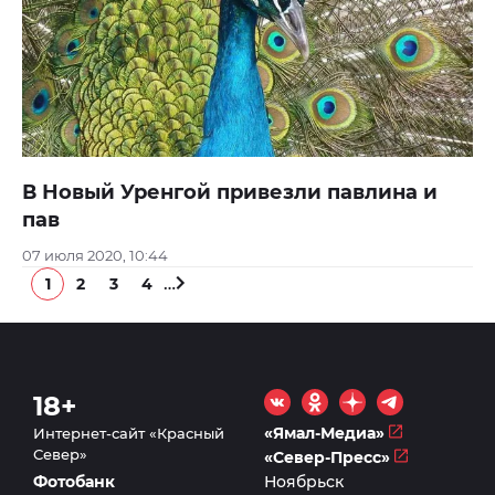
В Новый Уренгой привезли павлина и
пав
07 июля 2020, 10:44
…
1
2
3
4
18+
«Ямал-Медиа»
Интернет-сайт «Красный
Север»
«Север-Пресс»
Фотобанк
Ноябрьск