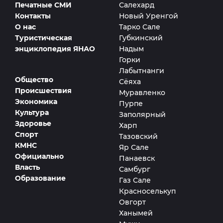
Печатные СМИ
Салехард
Контакты
Новый Уренгой
О нас
Тарко Сале
Туристическая
Губкинский
энциклопедия ЯНАО
Надым
Горки
Лабытнанги
Общество
Сёяха
Происшествия
Муравленко
Экономика
Пурпе
Культура
Заполярный
Здоровье
Харп
Спорт
Тазовский
КМНС
Яр Сале
Официально
Панаевск
Власть
Самбург
Образование
Газ Сале
Красноселькуп
Овгорт
Ханымей