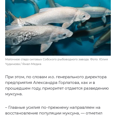
Маточное стадо сиговых Собского рыбоводного завода. Фото: Юлия
Чудинова / Ямал-Медиа
При этом, по словам и.о. генерального директора
предприятия Александра Горлатова, как и в
прошедшем году, приоритет отдается разведению
муксуна.
– Главные усилия по-прежнему направляем на
восстановление популяции муксуна, — отметил