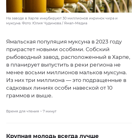
На заводе в Харпе инкубируют 30 миллионов икринок чира и
муксуна. Фото: Юлия Чудинова / Ямал–Медиа
Ямальская популяция муксуна в 2023 году
прирастет новыми особями. Собский
рыбоводный завод, расположенный в Харпе,
в планирует выпустить в реки региона не
менее восьми миллионов мальков муксуна.
Из них три миллиона — это подращенные в
садковых линиях особи навеской от 10
граммов и выше.
Время для чтения ~
7
минут
Крупная молодь всегда лучше