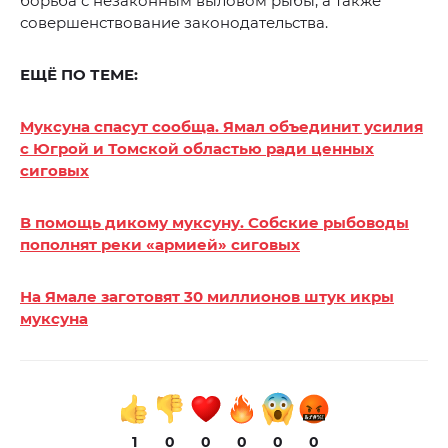
борьба с незаконным выловом рыбы, а также
совершенствование законодательства.
ЕЩЁ ПО ТЕМЕ:
Муксуна спасут сообща. Ямал объединит усилия
с Югрой и Томской областью ради ценных
сиговых
В помощь дикому муксуну. Собские рыбоводы
пополнят реки «армией» сиговых
На Ямале заготовят 30 миллионов штук икры
муксуна
1
0
0
0
0
0