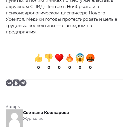
пунктах, в поликлиниках по месту жительства, в
окружном СПИД-Центре в Ноябрьске и в
психоневрологическом диспансере Нового
Уренгоя. Медики готовы протестировать и целые
трудовые коллективы — с выездом на
предприятия.
0
0
0
0
0
0
Авторы
Светлана Кошкарова
Журналист