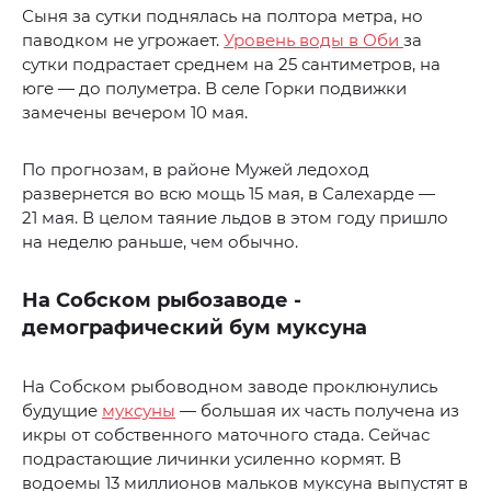
Сыня за сутки поднялась на полтора метра, но
паводком не угрожает.
Уровень воды в Оби
за
сутки подрастает среднем на 25 сантиметров, на
юге — до полуметра. В селе Горки подвижки
замечены вечером 10 мая.
По прогнозам, в районе Мужей ледоход
развернется во всю мощь 15 мая, в Салехарде —
21 мая. В целом таяние льдов в этом году пришло
на неделю раньше, чем обычно.
На Собском рыбозаводе -
демографический бум муксуна
На Собском рыбоводном заводе проклюнулись
будущие
муксуны
— большая их часть получена из
икры от собственного маточного стада. Сейчас
подрастающие личинки усиленно кормят. В
водоемы 13 миллионов мальков муксуна выпустят в