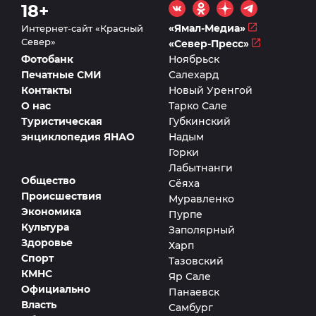
18+
«Ямал-Медиа»
Интернет-сайт «Красный
Север»
«Север-Пресс»
Фотобанк
Ноябрьск
Печатные СМИ
Салехард
Контакты
Новый Уренгой
О нас
Тарко Сале
Туристическая
Губкинский
энциклопедия ЯНАО
Надым
Горки
Лабытнанги
Общество
Сёяха
Происшествия
Муравленко
Экономика
Пурпе
Культура
Заполярный
Здоровье
Харп
Спорт
Тазовский
КМНС
Яр Сале
Официально
Панаевск
Власть
Самбург