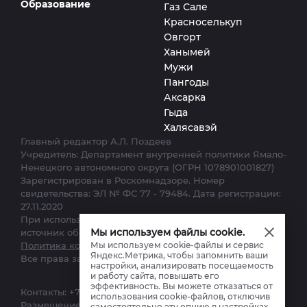
Образование
Газ Сале
Красноселькуп
Овгорт
Ханымей
Мужи
Пангоды
Аксарка
Гыда
Халясавэй
Главный редактор А.Л. Поздеев
Учредитель: Департамент внутренней политики Ямало-
Ненецкого автономного округа (ОГРН 1078901001827)
Зарегистрирован в Роскомнадзоре. Номер
свидетельства: ЭЛ № ФС 77 - 79484. Дата регистрации:
27.11.2020
При использовании материалов сайта ссылка на
Мы используем файлы cookie.
источник обязательна.
Мы используем cookie-файлы и сервис
Политика конфиденциальности.
Яндекс.Метрика, чтобы запомнить ваши
Все права защищены. © 2012–2025
настройки, анализировать посещаемость
и работу сайта, повышать его
эффективность. Вы можете отказаться от
Контакты:
+7 (34922) 7-12-62
,
ks-yanao@yamal-media.ru
использования cookie-файлов, отключив
Размещение, реклама:
+7(34922) 4-27-28
,
самостоятельно эту опцию в настройках