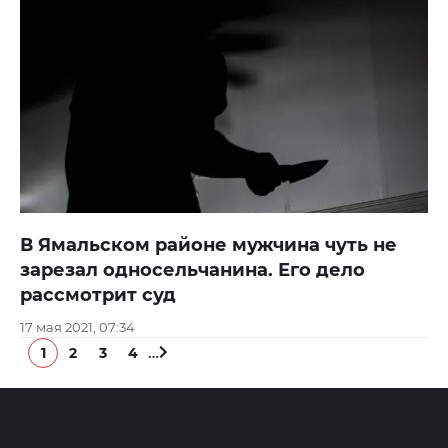
В Ямальском районе мужчина чуть не
зарезал односельчанина. Его дело
рассмотрит суд
17 мая 2021, 07:34
…
1
2
3
4