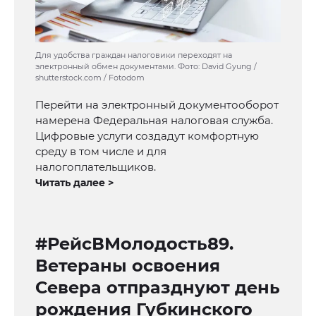
Для удобства граждан налоговики переходят на
электронный обмен документами. Фото: David Gyung /
shutterstock.com / Fotodom
Перейти на электронный документооборот
намерена Федеральная налоговая служба.
Цифровые услуги создадут комфортную
среду в том числе и для
налогоплательщиков.
Читать далее >
#РейсВМолодость89.
Ветераны освоения
Севера отпразднуют день
рождения Губкинского