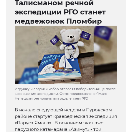
Талисманом речной
экспедиции РГО станет
медвежонок Пломбир
Игрушку и сладкий набор отправят победительнице после
завершения экспедиции. Фото: предоставлено Ямало-
Ненецким региональным отделением РГО
В начале следующей недели в Пуровском
районе стартует краеведческая экспедиция
«Паруса Ямала» . В основном экипаже
парусного катамарана «Азимут» - три