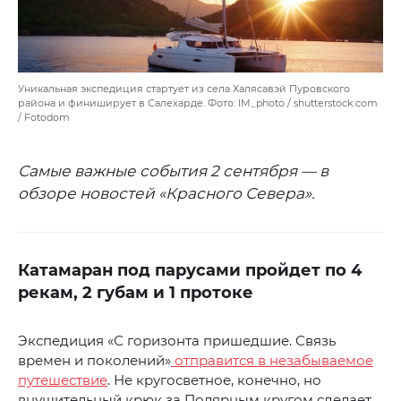
Уникальная экспедиция стартует из села Халясавэй Пуровского
района и финиширует в Салехарде. Фото: IM_photo / shutterstock.com
/ Fotodom
Самые важные события 2 сентября — в
обзоре новостей «Красного Севера».
Катамаран под парусами пройдет по 4
рекам, 2 губам и 1 протоке
Экспедиция «С горизонта пришедшие. Связь
времен и поколений»
отправится в незабываемое
путешествие
. Не кругосветное, конечно, но
внушительный крюк за Полярным кругом сделает.