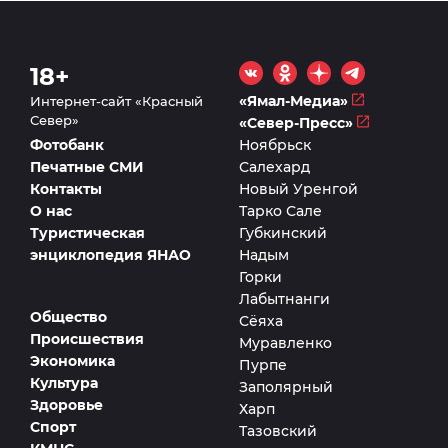
18+
«Ямал-Медиа»
Интернет-сайт «Красный
Север»
«Север-Пресс»
Фотобанк
Ноябрьск
Печатные СМИ
Салехард
Контакты
Новый Уренгой
О нас
Тарко Сале
Туристическая
Губкинский
энциклопедия ЯНАО
Надым
Горки
Лабытнанги
Общество
Сёяха
Происшествия
Муравленко
Экономика
Пурпе
Культура
Заполярный
Здоровье
Харп
Спорт
Тазовский