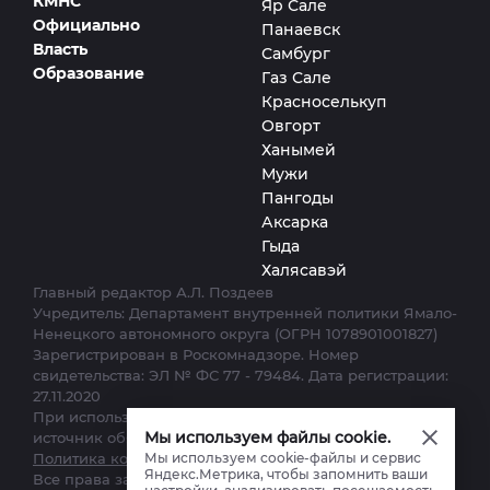
КМНС
Яр Сале
Официально
Панаевск
Власть
Самбург
Образование
Газ Сале
Красноселькуп
Овгорт
Ханымей
Мужи
Пангоды
Аксарка
Гыда
Халясавэй
Главный редактор А.Л. Поздеев
Учредитель: Департамент внутренней политики Ямало-
Ненецкого автономного округа (ОГРН 1078901001827)
Зарегистрирован в Роскомнадзоре. Номер
свидетельства: ЭЛ № ФС 77 - 79484. Дата регистрации:
27.11.2020
При использовании материалов сайта ссылка на
Мы используем файлы cookie.
источник обязательна.
Мы используем cookie-файлы и сервис
Политика конфиденциальности.
Яндекс.Метрика, чтобы запомнить ваши
Все права защищены. © 2012–2025