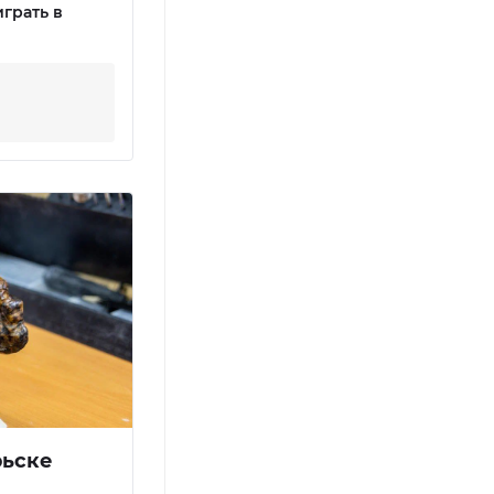
грать в
рьске