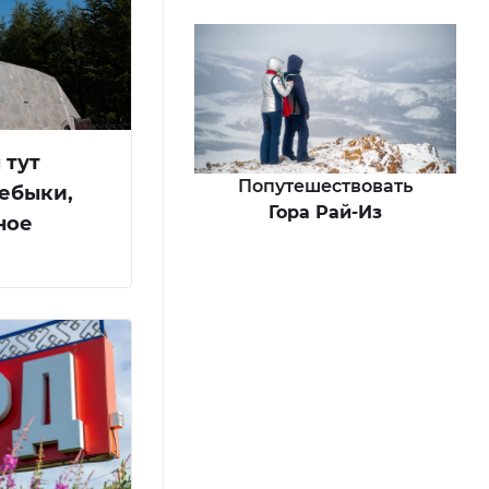
 тут
Попутешествовать
цебыки,
Гора Рай-Из
ное