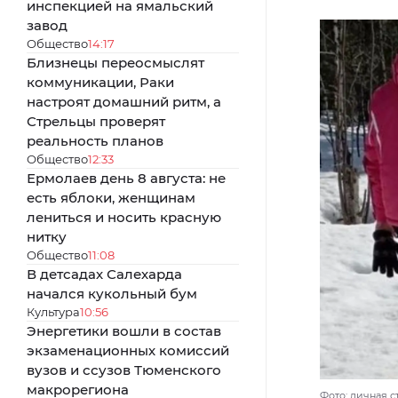
инспекцией на ямальский
завод
Общество
14:17
Близнецы переосмыслят
коммуникации, Раки
настроят домашний ритм, а
Стрельцы проверят
реальность планов
Общество
12:33
Ермолаев день 8 августа: не
есть яблоки, женщинам
лениться и носить красную
нитку
Общество
11:08
В детсадах Салехарда
начался кукольный бум
Культура
10:56
Энергетики вошли в состав
экзаменационных комиссий
вузов и ссузов Тюменского
макрорегиона
Фото: личная с