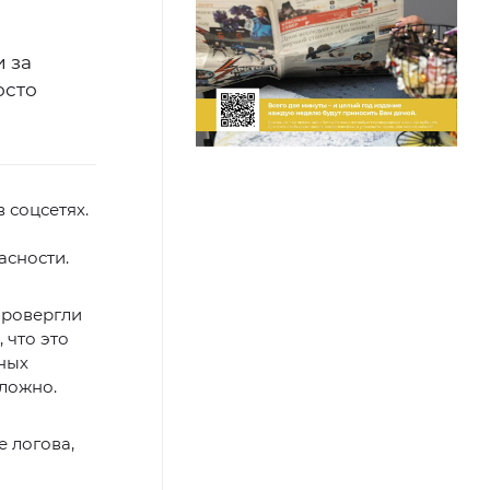
 за
осто
 соцсетях.
асности.
провергли
 что это
мных
сложно.
 логова,