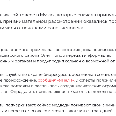
лыжной трассе в Мужах, которые сначала приняли
, при внимательном рассмотрении оказались пр
имися отпечатками сапог человека.
дполагаемого променада грозного хищника появились в
ышкарского района Олег Попов передал информацию
енным органам и предупредил сельчан о возможной оп
ы службы по охране биоресурсов, обследовав следы, о
ое происхождение,
сообщил «Ямал 1»
. Эксперты пояснили,
века подтаяли и расплылись, создав впечатление огро
 лап. Определить принадлежность без опыта довольно 
ы подчеркивают: сейчас медведи покидают свои зимние
ы и встреча с человеком может закончиться трагедией.