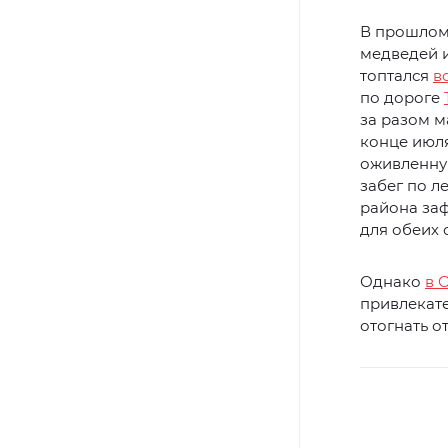
В прошлом 
медведей и
топтался
в
по дороге
за разом м
конце июля
оживленну
забег по л
района заф
для обеих 
Однако
в 
привлекате
отогнать о