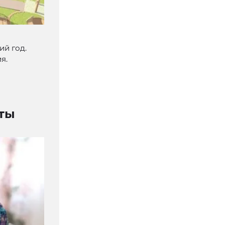
ий год.
я.
ты