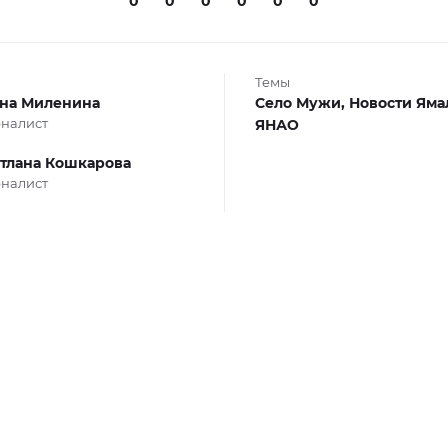
0
0
0
0
0
0
Темы
на Миленина
Село Мужи,
Новости Яма
налист
ЯНАО
тлана Кошкарова
налист