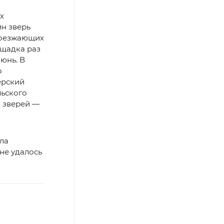
х
ин зверь
проезжающих
щадка раз
юнь. В
о
ерский
ьского
и зверей —
ала
не удалось