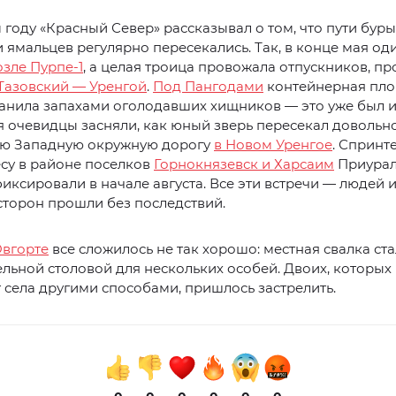
году «Красный Север» рассказывал о том, что пути буры
 ямальцев регулярно пересекались. Так, в конце мая од
озле Пурпе-1
, а целая троица провожала отпускников, 
Тазовский — Уренгой
.
Под Пангодами
контейнерная пло
анила запахами оголодавших хищников — это уже был и
 очевидцы засняли, как юный зверь пересекал довольн
ю Западную окружную дорогу
в Новом Уренгое
. Спринт
есу в районе поселков
Горнокнязевск и Харсаим
Приурал
иксировали в начале августа. Все эти встречи — людей 
сторон прошли без последствий.
Овгорте
все сложилось не так хорошо: местная свалка ст
льной столовой для нескольких особей. Двоих, которых 
т села другими способами, пришлось застрелить.