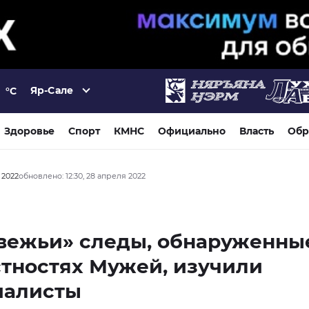
Яр-Сале
°C
Здоровье
Спорт
КМНС
Официально
Власть
Обр
 2022
обновлено: 12:30, 28 апреля 2022
вежьи» следы, обнаруженны
тностях Мужей, изучили
иалисты