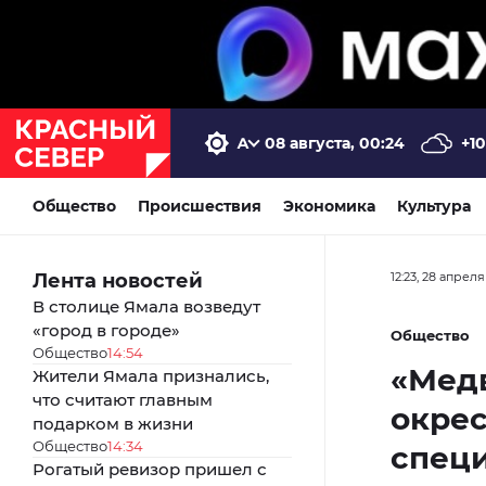
08 августа, 00:24
+10
Общество
Происшествия
Экономика
Культура
Лента новостей
12:23, 28 апреля
В столице Ямала возведут
«город в городе»
Общество
Общество
14:54
«Мед
Жители Ямала признались,
что считают главным
окрес
подарком в жизни
Общество
14:34
спец
Рогатый ревизор пришел с