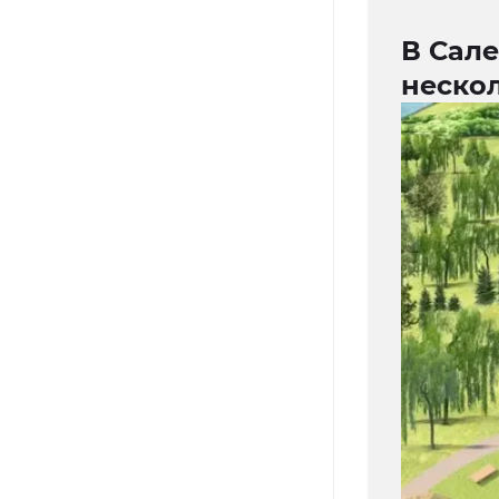
В Сал
неско