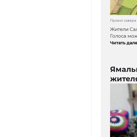
Проект сквера 
Жители Сал
Голоса мож
Читать дале
Ямаль
жител