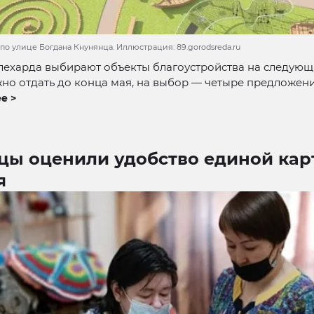
по улице Богдана Кнунянца. Иллюстрация: 89.gorodsreda.ru
ехарда выбирают объекты благоустройства на следующ
но отдать до конца мая, на выбор — четыре предложени
е >
цы оценили удобство единой кар
я