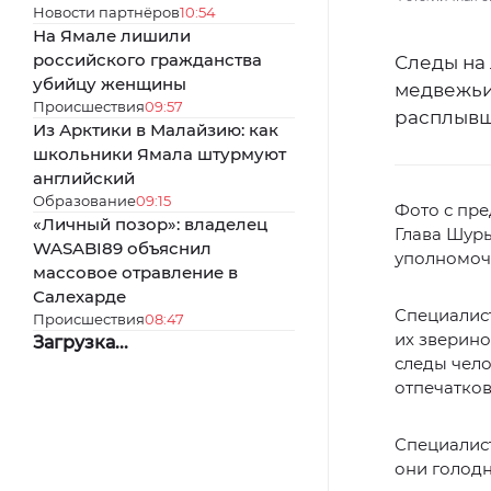
Новости партнёров
10:54
На Ямале лишили
российского гражданства
Следы на 
убийцу женщины
медвежьи
Происшествия
09:57
расплывш
Из Арктики в Малайзию: как
школьники Ямала штурмуют
английский
Образование
09:15
Фото с пре
«Личный позор»: владелец
Глава Шур
WASABI89 объяснил
уполномоч
массовое отравление в
Салехарде
Специалист
Происшествия
08:47
их зверин
Загрузка...
следы чело
отпечатков
Специалист
они голодн