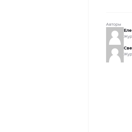
Авторы
Еле
Жур
Све
Жур