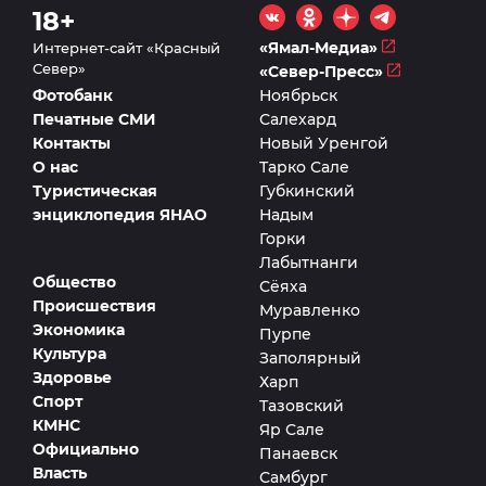
18+
«Ямал-Медиа»
Интернет-сайт «Красный
Север»
«Север-Пресс»
Фотобанк
Ноябрьск
Печатные СМИ
Салехард
Контакты
Новый Уренгой
О нас
Тарко Сале
Туристическая
Губкинский
энциклопедия ЯНАО
Надым
Горки
Лабытнанги
Общество
Сёяха
Происшествия
Муравленко
Экономика
Пурпе
Культура
Заполярный
Здоровье
Харп
Спорт
Тазовский
КМНС
Яр Сале
Официально
Панаевск
Власть
Самбург