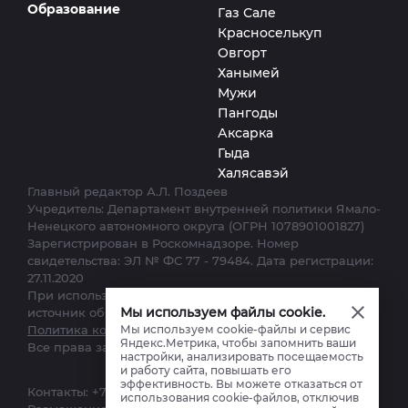
Образование
Газ Сале
Красноселькуп
Овгорт
Ханымей
Мужи
Пангоды
Аксарка
Гыда
Халясавэй
Главный редактор А.Л. Поздеев
Учредитель: Департамент внутренней политики Ямало-
Ненецкого автономного округа (ОГРН 1078901001827)
Зарегистрирован в Роскомнадзоре. Номер
свидетельства: ЭЛ № ФС 77 - 79484. Дата регистрации:
27.11.2020
При использовании материалов сайта ссылка на
Мы используем файлы cookie.
источник обязательна.
Мы используем cookie-файлы и сервис
Политика конфиденциальности.
Яндекс.Метрика, чтобы запомнить ваши
Все права защищены. © 2012–2025
настройки, анализировать посещаемость
и работу сайта, повышать его
эффективность. Вы можете отказаться от
Контакты:
+7 (34922) 7-12-62
,
ks-yanao@yamal-media.ru
использования cookie-файлов, отключив